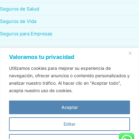
Seguros de Salud
Seguros de Vida
Seguros para Empresas
¡COTIZA CON NOSOTROS!
Valoramos tu privacidad
Calle A #97 Edificio Mont Sinaí 1er. Piso Ofic. 101 A Urb.
Santa Lucia. Cumbayá.
Utilizamos cookies para mejorar su experiencia de
navegación, ofrecer anuncios o contenido personalizados y
info@uyanaseguros.com
analizar nuestro tráfico. Al hacer clic en "Aceptar todo",
acepta nuestro uso de cookies.
099 5 876 688
Aceptar
Editar
© 2026 UYANA SEGUROS Derechos reservados